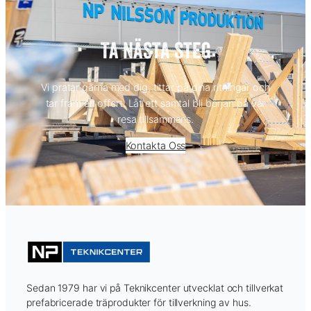
TA NÄSTA STEG
Vi pratar gärna med dig, tittar på dina ritningar och
tar fram en offert. Låt ett samtal bli början på vår
resa tillsammans.
Kontakta Oss
Sedan 1979 har vi på Teknikcenter utvecklat och tillverkat
prefabricerade träprodukter för tillverkning av hus.