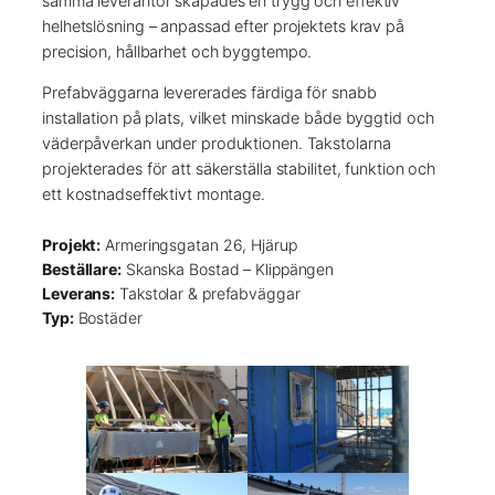
samma leverantör skapades en trygg och effektiv
helhetslösning – anpassad efter projektets krav på
precision, hållbarhet och byggtempo.
Prefabväggarna levererades färdiga för snabb
installation på plats, vilket minskade både byggtid och
väderpåverkan under produktionen. Takstolarna
projekterades för att säkerställa stabilitet, funktion och
ett kostnadseffektivt montage.
Projekt:
Armeringsgatan 26, Hjärup
Beställare:
Skanska Bostad – Klippängen
Leverans:
Takstolar & prefabväggar
Typ:
Bostäder